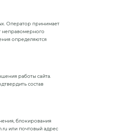
вых. Оператор принимает
т неправомерного
нения определяются
чшения работы сайта.
одтвердить состав
чнения, блокирования
m.ru или почтовый адрес