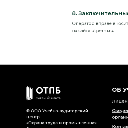
8. Заключительны
Оператор вправе вносит
на сайте otperm.ru.
ОБ 
Лицен
Сведе
© ООО Учебно-аудиторский
центр
орган
«Охрана труда и промышленная
Конта