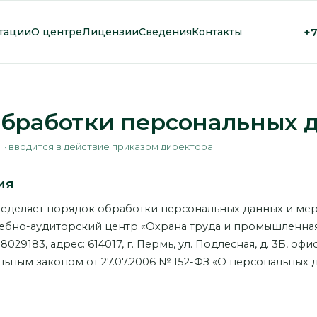
+7
тации
О центре
Лицензии
Сведения
Контакты
обработки персональных 
г. · вводится в действие приказом директора
ия
еделяет порядок обработки персональных данных и ме
ебно-аудиторский центр «Охрана труда и промышленная
029183, адрес: 614017, г. Пермь, ул. Подлесная, д. 3Б, оф
льным законом от 27.07.2006 № 152-ФЗ «О персональных 