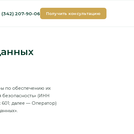
 (342) 207-90-06
Получить консультацию
данных
ры по обеспечению их
 безопасность» (ИНН
ис 601; далее — Оператор)
данных».