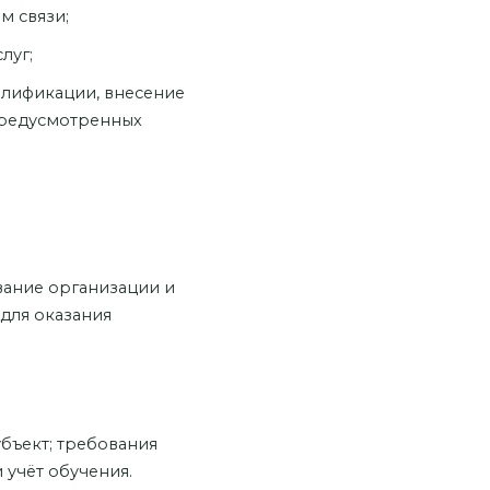
м связи;
луг;
алификации, внесение
предусмотренных
вание организации и
для оказания
убъект; требования
 учёт обучения.